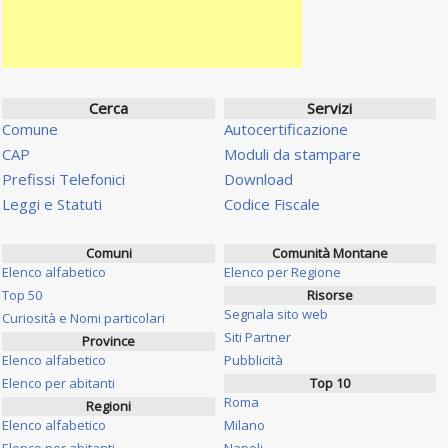
Cerca
Servizi
Comune
Autocertificazione
CAP
Moduli da stampare
Prefissi Telefonici
Download
Leggi e Statuti
Codice Fiscale
Comuni
Comunità Montane
Elenco alfabetico
Elenco per Regione
Top 50
Risorse
Segnala sito web
Curiosità e Nomi particolari
Siti Partner
Province
Elenco alfabetico
Pubblicità
Elenco per abitanti
Top 10
Roma
Regioni
Elenco alfabetico
Milano
Elenco per abitanti
Napoli