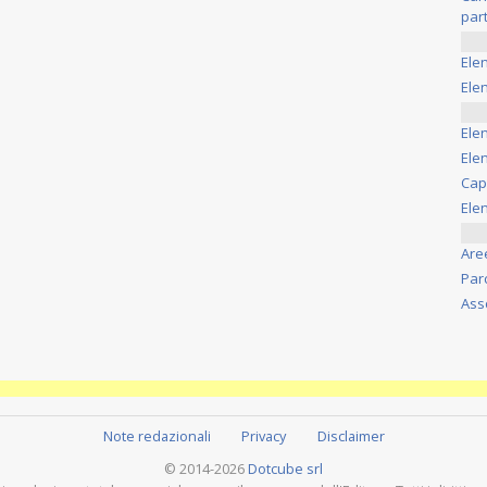
part
Ele
Elen
Ele
Elen
Cap
Ele
Are
Par
Ass
Note redazionali
Privacy
Disclaimer
© 2014-2026
Dotcube srl