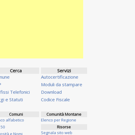
Cerca
Servizi
mune
Autocertificazione
P
Moduli da stampare
fissi Telefonici
Download
gi e Statuti
Codice Fiscale
Comuni
Comunità Montane
nco alfabetico
Elenco per Regione
 50
Risorse
Segnala sito web
iosità e Nomi