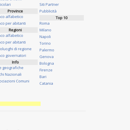
icolari
Siti Partner
Province
Pubblicità
nco alfabetico
Top 10
co per abitanti
Roma
Regioni
Milano
nco alfabetico
Napoli
co per abitanti
Torino
oluoghi di regione
Palermo
nco governatori
Genova
Info
Bologna
e geografiche
Firenze
chi Nazionali
Bari
ociazioni Comuni
Catania