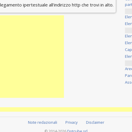
ollegamento ipertestuale all'indirizzo http che trovi in alto.
part
Ele
Elen
Ele
Elen
Cap
Ele
Are
Par
Ass
Note redazionali
Privacy
Disclaimer
© 2014-2026
Dotcube srl