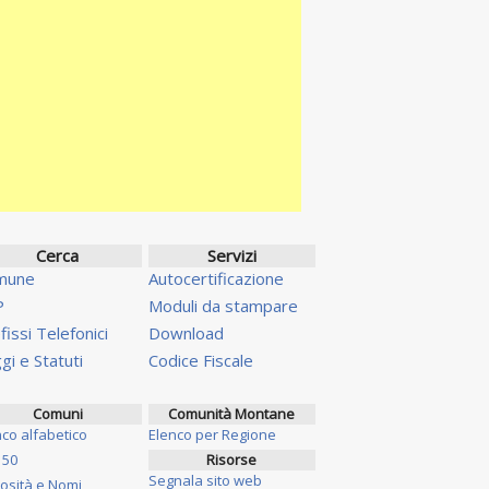
Cerca
Servizi
mune
Autocertificazione
P
Moduli da stampare
fissi Telefonici
Download
gi e Statuti
Codice Fiscale
Comuni
Comunità Montane
nco alfabetico
Elenco per Regione
 50
Risorse
Segnala sito web
iosità e Nomi