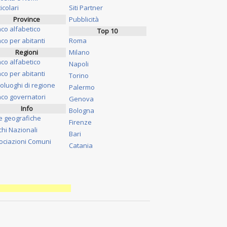
icolari
Siti Partner
Province
Pubblicità
nco alfabetico
Top 10
co per abitanti
Roma
Regioni
Milano
nco alfabetico
Napoli
co per abitanti
Torino
oluoghi di regione
Palermo
nco governatori
Genova
Info
Bologna
e geografiche
Firenze
chi Nazionali
Bari
ociazioni Comuni
Catania