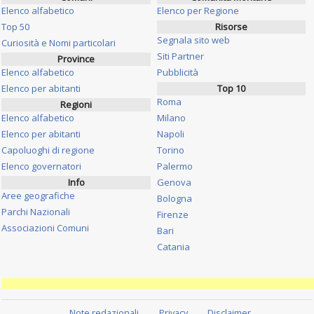
Elenco alfabetico
Elenco per Regione
Top 50
Risorse
Segnala sito web
Curiosità e Nomi particolari
Siti Partner
Province
Elenco alfabetico
Pubblicità
Elenco per abitanti
Top 10
Roma
Regioni
Elenco alfabetico
Milano
Elenco per abitanti
Napoli
Capoluoghi di regione
Torino
Elenco governatori
Palermo
Info
Genova
Aree geografiche
Bologna
Parchi Nazionali
Firenze
Associazioni Comuni
Bari
Catania
Note redazionali
Privacy
Disclaimer