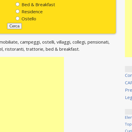
Bed & Breakfast
Residence
Ostello
biliate, campeggi, ostelli, villaggi, collegi, pensionati,
, ristoranti, trattorie, bed & breakfast.
Co
CA
Pre
Leg
Ele
Top
Cur