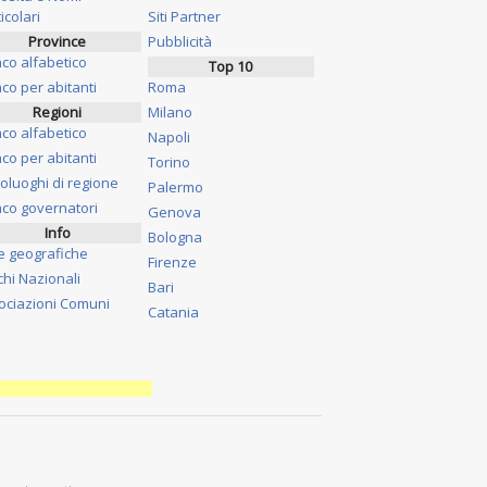
icolari
Siti Partner
Province
Pubblicità
nco alfabetico
Top 10
co per abitanti
Roma
Regioni
Milano
nco alfabetico
Napoli
co per abitanti
Torino
oluoghi di regione
Palermo
nco governatori
Genova
Info
Bologna
e geografiche
Firenze
chi Nazionali
Bari
ociazioni Comuni
Catania