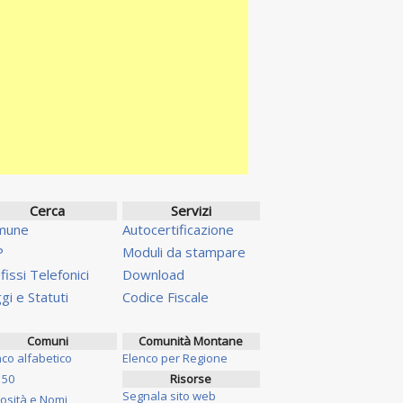
Cerca
Servizi
mune
Autocertificazione
P
Moduli da stampare
fissi Telefonici
Download
gi e Statuti
Codice Fiscale
Comuni
Comunità Montane
nco alfabetico
Elenco per Regione
 50
Risorse
Segnala sito web
iosità e Nomi