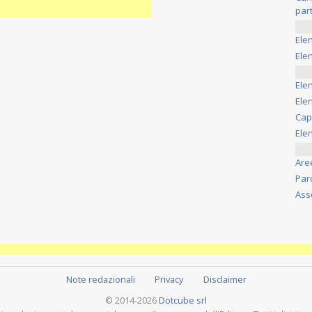
part
Ele
Elen
Ele
Elen
Cap
Ele
Are
Par
Ass
Note redazionali
Privacy
Disclaimer
© 2014-2026
Dotcube srl