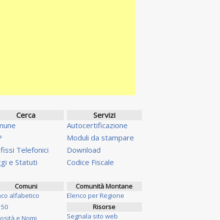
Cerca
Servizi
mune
Autocertificazione
P
Moduli da stampare
fissi Telefonici
Download
gi e Statuti
Codice Fiscale
Comuni
Comunità Montane
nco alfabetico
Elenco per Regione
 50
Risorse
Segnala sito web
iosità e Nomi