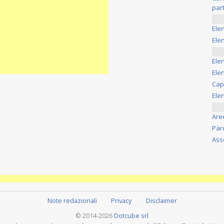
part
Ele
Elen
Ele
Elen
Cap
Ele
Are
Par
Ass
Note redazionali
Privacy
Disclaimer
© 2014-2026
Dotcube srl