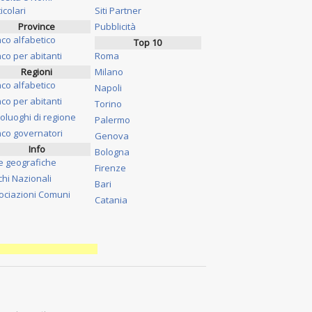
icolari
Siti Partner
Province
Pubblicità
nco alfabetico
Top 10
co per abitanti
Roma
Regioni
Milano
nco alfabetico
Napoli
co per abitanti
Torino
oluoghi di regione
Palermo
nco governatori
Genova
Info
Bologna
e geografiche
Firenze
chi Nazionali
Bari
ociazioni Comuni
Catania