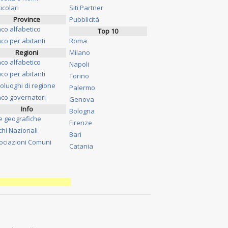
icolari
Siti Partner
Province
Pubblicità
nco alfabetico
Top 10
co per abitanti
Roma
Regioni
Milano
nco alfabetico
Napoli
co per abitanti
Torino
oluoghi di regione
Palermo
nco governatori
Genova
Info
Bologna
e geografiche
Firenze
chi Nazionali
Bari
ociazioni Comuni
Catania