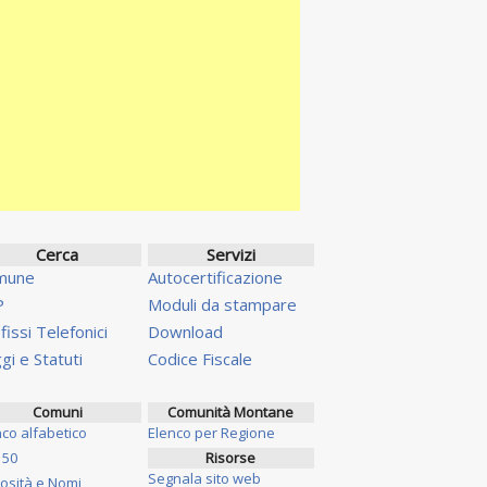
Cerca
Servizi
mune
Autocertificazione
P
Moduli da stampare
fissi Telefonici
Download
gi e Statuti
Codice Fiscale
Comuni
Comunità Montane
nco alfabetico
Elenco per Regione
 50
Risorse
Segnala sito web
iosità e Nomi