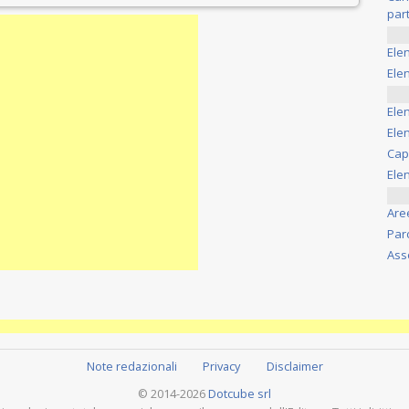
part
Ele
Elen
Ele
Elen
Cap
Ele
Are
Par
Ass
Note redazionali
Privacy
Disclaimer
© 2014-2026
Dotcube srl