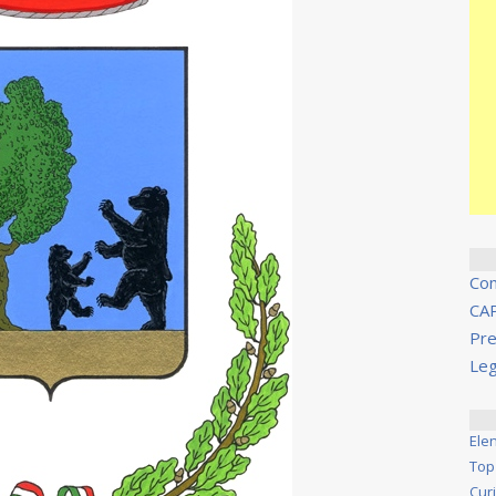
Co
CA
Pre
Leg
Ele
Top
Cur