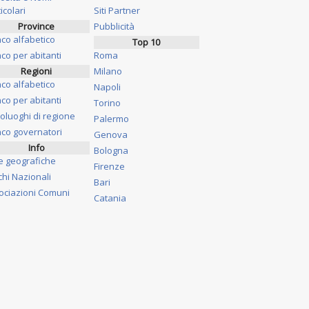
icolari
Siti Partner
Province
Pubblicità
nco alfabetico
Top 10
co per abitanti
Roma
Regioni
Milano
nco alfabetico
Napoli
co per abitanti
Torino
oluoghi di regione
Palermo
nco governatori
Genova
Info
Bologna
e geografiche
Firenze
chi Nazionali
Bari
ociazioni Comuni
Catania