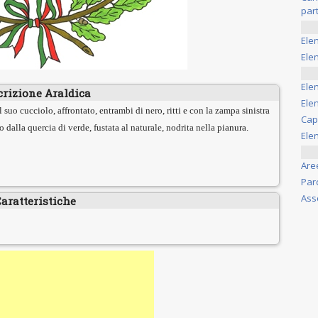
part
Ele
Elen
Ele
crizione Araldica
Elen
 suo cucciolo, affrontato, entrambi di nero, ritti e con la zampa sinistra
Cap
to dalla quercia di verde, fustata al naturale, nodrita nella pianura.
Ele
Are
Par
Ass
aratteristiche