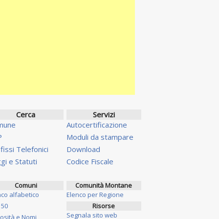
Cerca
Servizi
mune
Autocertificazione
P
Moduli da stampare
fissi Telefonici
Download
gi e Statuti
Codice Fiscale
Comuni
Comunità Montane
nco alfabetico
Elenco per Regione
 50
Risorse
Segnala sito web
iosità e Nomi