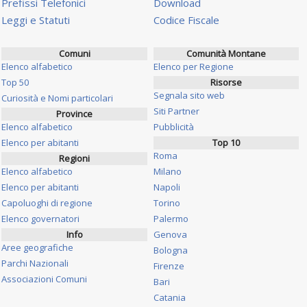
Prefissi Telefonici
Download
Leggi e Statuti
Codice Fiscale
Comuni
Comunità Montane
Elenco alfabetico
Elenco per Regione
Top 50
Risorse
Segnala sito web
Curiosità e Nomi particolari
Siti Partner
Province
Elenco alfabetico
Pubblicità
Elenco per abitanti
Top 10
Roma
Regioni
Elenco alfabetico
Milano
Elenco per abitanti
Napoli
Capoluoghi di regione
Torino
Elenco governatori
Palermo
Info
Genova
Aree geografiche
Bologna
Parchi Nazionali
Firenze
Associazioni Comuni
Bari
Catania