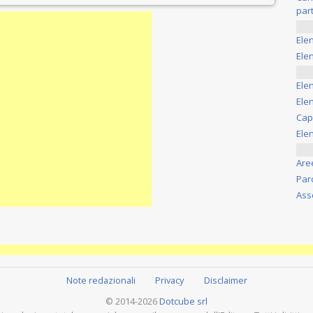
part
Ele
Elen
Ele
Elen
Cap
Ele
Are
Par
Ass
Note redazionali
Privacy
Disclaimer
© 2014-2026
Dotcube srl