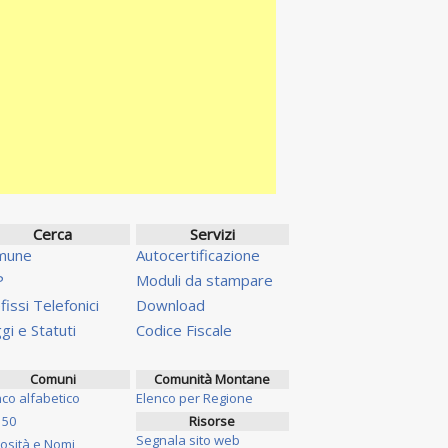
Cerca
Servizi
mune
Autocertificazione
P
Moduli da stampare
fissi Telefonici
Download
gi e Statuti
Codice Fiscale
Comuni
Comunità Montane
nco alfabetico
Elenco per Regione
 50
Risorse
Segnala sito web
iosità e Nomi