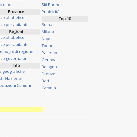
icolari
Siti Partner
Province
Pubblicità
nco alfabetico
Top 10
co per abitanti
Roma
Regioni
Milano
nco alfabetico
Napoli
co per abitanti
Torino
oluoghi di regione
Palermo
nco governatori
Genova
Info
Bologna
e geografiche
Firenze
chi Nazionali
Bari
ociazioni Comuni
Catania