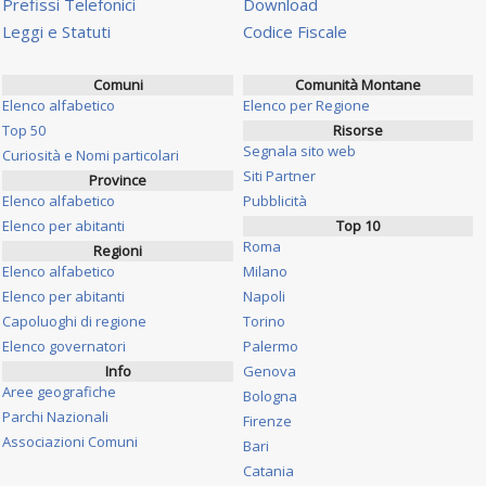
Prefissi Telefonici
Download
Leggi e Statuti
Codice Fiscale
Comuni
Comunità Montane
Elenco alfabetico
Elenco per Regione
Top 50
Risorse
Segnala sito web
Curiosità e Nomi particolari
Siti Partner
Province
Elenco alfabetico
Pubblicità
Elenco per abitanti
Top 10
Roma
Regioni
Elenco alfabetico
Milano
Elenco per abitanti
Napoli
Capoluoghi di regione
Torino
Elenco governatori
Palermo
Info
Genova
Aree geografiche
Bologna
Parchi Nazionali
Firenze
Associazioni Comuni
Bari
Catania