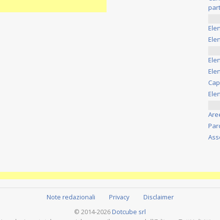
part
Ele
Elen
Ele
Elen
Cap
Ele
Are
Par
Ass
Note redazionali
Privacy
Disclaimer
© 2014-2026
Dotcube srl