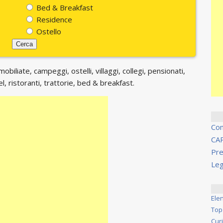
Bed & Breakfast
Residence
Ostello
biliate, campeggi, ostelli, villaggi, collegi, pensionati,
, ristoranti, trattorie, bed & breakfast.
Co
CA
Pre
Leg
Ele
Top
Cur