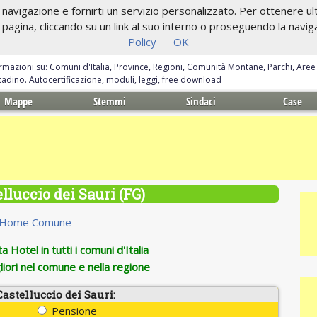
navigazione e fornirti un servizio personalizzato. Per ottenere ulte
gina, cliccando su un link al suo interno o proseguendo la navigazi
Policy
OK
ormazioni su: Comuni d'Italia, Province, Regioni, Comunità Montane, Parchi, Are
ittadino. Autocertificazione, moduli, leggi, free download
Mappe
Stemmi
Sindaci
Case
lluccio dei Sauri (FG)
Home Comune
 Hotel in tutti i comuni d'Italia
iori nel comune e nella regione
Castelluccio dei Sauri:
Pensione