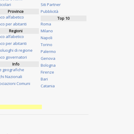
icolari
Siti Partner
Province
Pubblicità
nco alfabetico
Top 10
co per abitanti
Roma
Regioni
Milano
nco alfabetico
Napoli
co per abitanti
Torino
oluoghi di regione
Palermo
nco governatori
Genova
Info
Bologna
e geografiche
Firenze
chi Nazionali
Bari
ociazioni Comuni
Catania