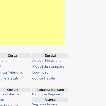
Cerca
Servizi
mune
Autocertificazione
P
Moduli da stampare
fissi Telefonici
Download
gi e Statuti
Codice Fiscale
Comuni
Comunità Montane
nco alfabetico
Elenco per Regione
 50
Risorse
Segnala sito web
iosità e Nomi