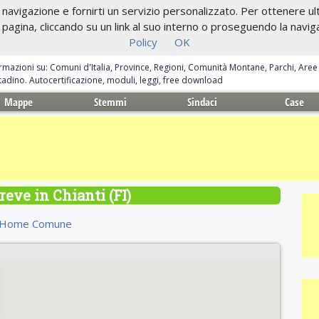
navigazione e fornirti un servizio personalizzato. Per ottenere ulte
gina, cliccando su un link al suo interno o proseguendo la navigazi
Policy
OK
ormazioni su: Comuni d'Italia, Province, Regioni, Comunità Montane, Parchi, Are
ittadino. Autocertificazione, moduli, leggi, free download
Mappe
Stemmi
Sindaci
Case
eve in Chianti (FI)
Home Comune