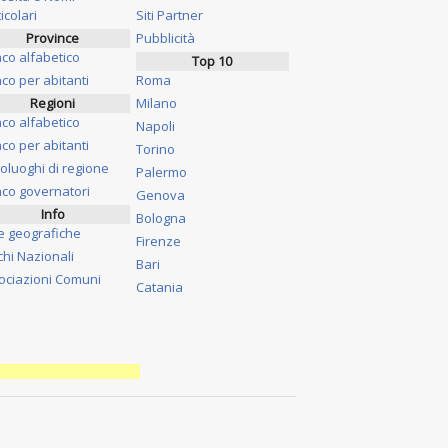
icolari
Siti Partner
Province
Pubblicità
nco alfabetico
Top 10
co per abitanti
Roma
Regioni
Milano
nco alfabetico
Napoli
co per abitanti
Torino
oluoghi di regione
Palermo
nco governatori
Genova
Info
Bologna
e geografiche
Firenze
chi Nazionali
Bari
ociazioni Comuni
Catania