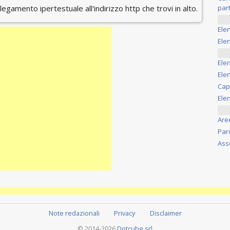
ollegamento ipertestuale all'indirizzo http che trovi in alto.
part
Ele
Elen
Ele
Elen
Cap
Ele
Are
Par
Ass
Note redazionali
Privacy
Disclaimer
© 2014-2026
Dotcube srl