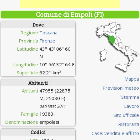
Comune di Empoli (FI)
Dove
Regione
Toscana
Provincia
Firenze
Latitudine
43° 43' 06" 60
N
Longitudine
10° 56' 32" 64 E
2
Superficie
62.21 km
Mappa
Abitanti
Previsioni meteo
Abitanti
47955 (22875
Stemma
M, 25080 F)
Lavoro
dati Istat 2011
Famiglie
19383
Sito ufficiale
Denominazione
empolesi
Ristoranti
Codici
Case: vendita e affitto