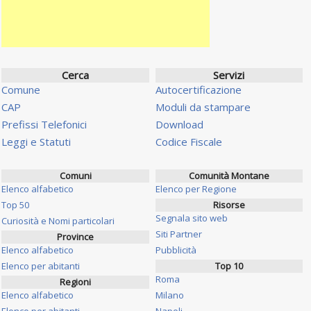
Cerca
Servizi
Comune
Autocertificazione
CAP
Moduli da stampare
Prefissi Telefonici
Download
Leggi e Statuti
Codice Fiscale
Comuni
Comunità Montane
Elenco alfabetico
Elenco per Regione
Top 50
Risorse
Segnala sito web
Curiosità e Nomi particolari
Siti Partner
Province
Elenco alfabetico
Pubblicità
Elenco per abitanti
Top 10
Roma
Regioni
Elenco alfabetico
Milano
Elenco per abitanti
Napoli