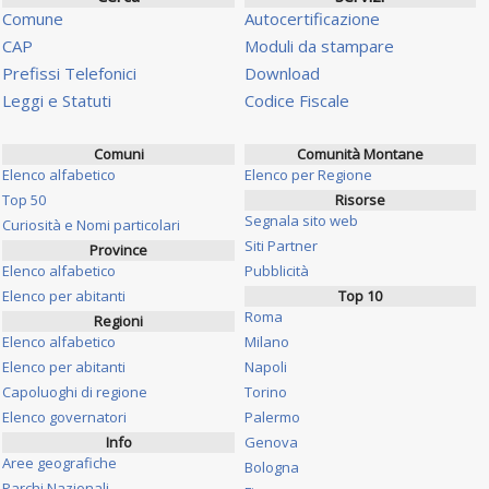
Comune
Autocertificazione
CAP
Moduli da stampare
Prefissi Telefonici
Download
Leggi e Statuti
Codice Fiscale
Comuni
Comunità Montane
Elenco alfabetico
Elenco per Regione
Top 50
Risorse
Segnala sito web
Curiosità e Nomi particolari
Siti Partner
Province
Elenco alfabetico
Pubblicità
Elenco per abitanti
Top 10
Roma
Regioni
Elenco alfabetico
Milano
Elenco per abitanti
Napoli
Capoluoghi di regione
Torino
Elenco governatori
Palermo
Info
Genova
Aree geografiche
Bologna
Parchi Nazionali