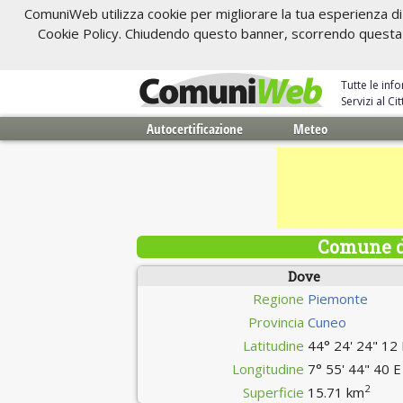
ComuniWeb utilizza cookie per migliorare la tua esperienza di 
Cookie Policy. Chiudendo questo banner, scorrendo questa pa
Tutte le inf
Servizi al C
Autocertificazione
Meteo
Comune di
Dove
Regione
Piemonte
Provincia
Cuneo
Latitudine
44° 24' 24" 12
Longitudine
7° 55' 44" 40 E
2
Superficie
15.71 km