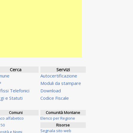
Cerca
Servizi
mune
Autocertificazione
P
Moduli da stampare
fissi Telefonici
Download
gi e Statuti
Codice Fiscale
Comuni
Comunità Montane
nco alfabetico
Elenco per Regione
 50
Risorse
Segnala sito web
iosità e Nomi