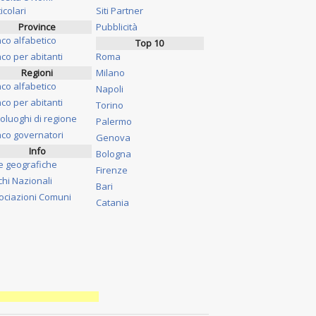
icolari
Siti Partner
Province
Pubblicità
nco alfabetico
Top 10
co per abitanti
Roma
Regioni
Milano
nco alfabetico
Napoli
co per abitanti
Torino
oluoghi di regione
Palermo
nco governatori
Genova
Info
Bologna
e geografiche
Firenze
chi Nazionali
Bari
ociazioni Comuni
Catania