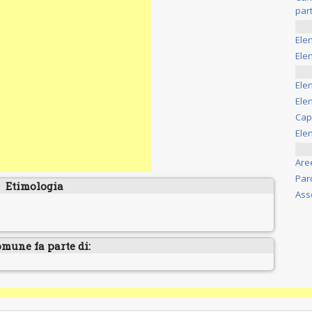
part
Ele
Elen
Ele
Elen
Cap
Ele
Are
Par
Etimologia
Ass
omune fa parte di: