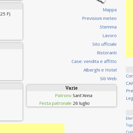
Mappa
25 F)
Previsioni meteo
Stemma
Lavoro
Sito ufficiale
Ristoranti
Case: vendita e affitto
Alberghi e Hotel
Co
Siti Web
CA
Varie
Pre
Patrono
Sant'Anna
Leg
Festa patronale
26 luglio
Ele
Top
Cur