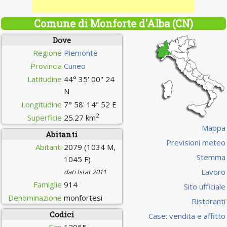
Comune di Monforte d'Alba (CN)
Dove
Regione
Piemonte
Provincia
Cuneo
Latitudine
44° 35' 00" 24
N
Longitudine
7° 58' 14" 52 E
2
Superficie
25.27 km
Mappa
Abitanti
Previsioni meteo
Abitanti
2079 (1034 M,
Stemma
1045 F)
Lavoro
dati Istat 2011
Famiglie
914
Sito ufficiale
Denominazione
monfortesi
Ristoranti
Codici
Case: vendita e affitto