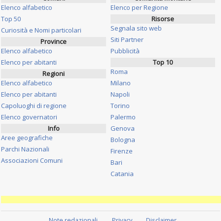
Elenco alfabetico
Elenco per Regione
Top 50
Risorse
Segnala sito web
Curiosità e Nomi particolari
Siti Partner
Province
Elenco alfabetico
Pubblicità
Elenco per abitanti
Top 10
Roma
Regioni
Elenco alfabetico
Milano
Elenco per abitanti
Napoli
Capoluoghi di regione
Torino
Elenco governatori
Palermo
Info
Genova
Aree geografiche
Bologna
Parchi Nazionali
Firenze
Associazioni Comuni
Bari
Catania
Note redazionali
Privacy
Disclaimer