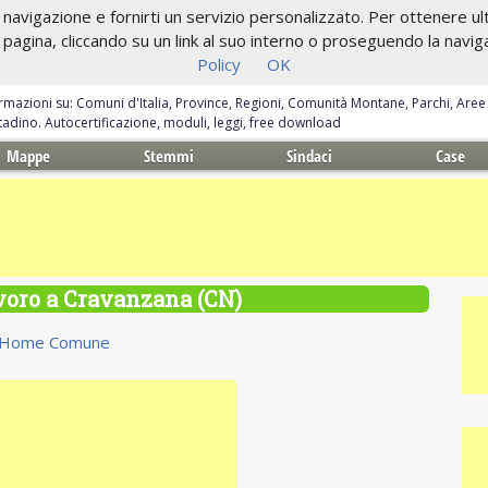
navigazione e fornirti un servizio personalizzato. Per ottenere ulte
gina, cliccando su un link al suo interno o proseguendo la navigazi
Policy
OK
ormazioni su: Comuni d'Italia, Province, Regioni, Comunità Montane, Parchi, Are
ittadino. Autocertificazione, moduli, leggi, free download
Mappe
Stemmi
Sindaci
Case
avoro a Cravanzana (CN)
Home Comune