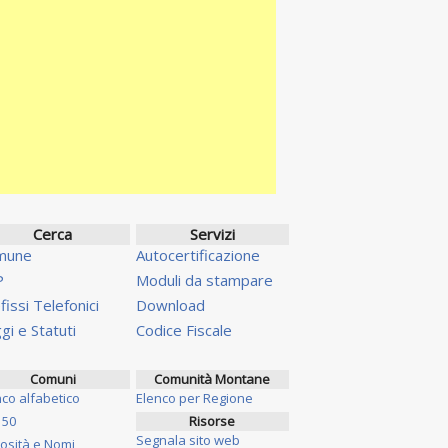
Cerca
Servizi
mune
Autocertificazione
P
Moduli da stampare
fissi Telefonici
Download
gi e Statuti
Codice Fiscale
Comuni
Comunità Montane
nco alfabetico
Elenco per Regione
 50
Risorse
Segnala sito web
iosità e Nomi