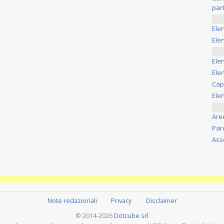
part
Ele
Elen
Ele
Elen
Cap
Ele
Are
Par
Ass
Note redazionali
Privacy
Disclaimer
© 2014-2026
Dotcube srl