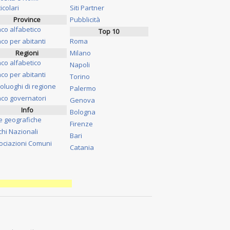
icolari
Siti Partner
Province
Pubblicità
nco alfabetico
Top 10
co per abitanti
Roma
Regioni
Milano
nco alfabetico
Napoli
co per abitanti
Torino
oluoghi di regione
Palermo
nco governatori
Genova
Info
Bologna
e geografiche
Firenze
chi Nazionali
Bari
ociazioni Comuni
Catania