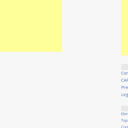
Co
CA
Pre
Leg
Ele
Top
Cur