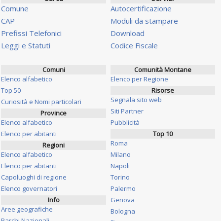
Comune
Autocertificazione
CAP
Moduli da stampare
Prefissi Telefonici
Download
Leggi e Statuti
Codice Fiscale
Comuni
Comunità Montane
Elenco alfabetico
Elenco per Regione
Top 50
Risorse
Segnala sito web
Curiosità e Nomi particolari
Siti Partner
Province
Elenco alfabetico
Pubblicità
Elenco per abitanti
Top 10
Roma
Regioni
Elenco alfabetico
Milano
Elenco per abitanti
Napoli
Capoluoghi di regione
Torino
Elenco governatori
Palermo
Info
Genova
Aree geografiche
Bologna
Parchi Nazionali