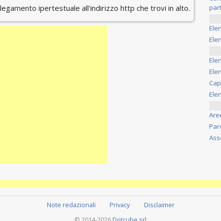
ollegamento ipertestuale all'indirizzo http che trovi in alto.
part
Ele
Elen
Ele
Elen
Cap
Ele
Are
Par
Ass
Note redazionali
Privacy
Disclaimer
© 2014-2026
Dotcube srl