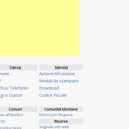
Cerca
Servizi
mune
Autocertificazione
P
Moduli da stampare
fissi Telefonici
Download
gi e Statuti
Codice Fiscale
Comuni
Comunità Montane
nco alfabetico
Elenco per Regione
 50
Risorse
Segnala sito web
iosità e Nomi