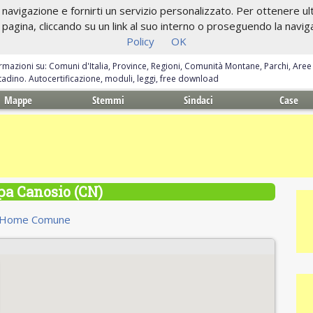
navigazione e fornirti un servizio personalizzato. Per ottenere ulte
gina, cliccando su un link al suo interno o proseguendo la navigazi
Policy
OK
ormazioni su: Comuni d'Italia, Province, Regioni, Comunità Montane, Parchi, Are
ittadino. Autocertificazione, moduli, leggi, free download
Mappe
Stemmi
Sindaci
Case
a Canosio (CN)
Home Comune