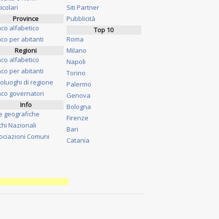
icolari
Siti Partner
Province
Pubblicità
nco alfabetico
Top 10
co per abitanti
Roma
Regioni
Milano
nco alfabetico
Napoli
co per abitanti
Torino
oluoghi di regione
Palermo
nco governatori
Genova
Info
Bologna
e geografiche
Firenze
chi Nazionali
Bari
ociazioni Comuni
Catania