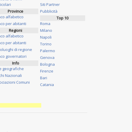
icolari
Siti Partner
Province
Pubblicità
nco alfabetico
Top 10
co per abitanti
Roma
Regioni
Milano
nco alfabetico
Napoli
co per abitanti
Torino
oluoghi di regione
Palermo
nco governatori
Genova
Info
Bologna
e geografiche
Firenze
chi Nazionali
Bari
ociazioni Comuni
Catania