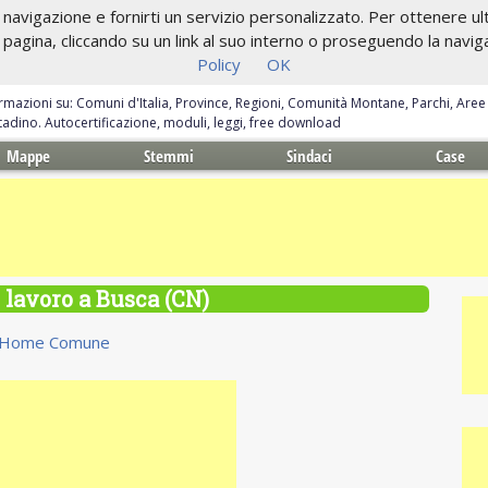
navigazione e fornirti un servizio personalizzato. Per ottenere ulte
gina, cliccando su un link al suo interno o proseguendo la navigazi
Policy
OK
ormazioni su: Comuni d'Italia, Province, Regioni, Comunità Montane, Parchi, Are
ittadino. Autocertificazione, moduli, leggi, free download
Mappe
Stemmi
Sindaci
Case
i lavoro a Busca (CN)
Home Comune