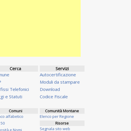
Cerca
Servizi
mune
Autocertificazione
P
Moduli da stampare
fissi Telefonici
Download
gi e Statuti
Codice Fiscale
Comuni
Comunità Montane
nco alfabetico
Elenco per Regione
 50
Risorse
Segnala sito web
iosità e Nomi