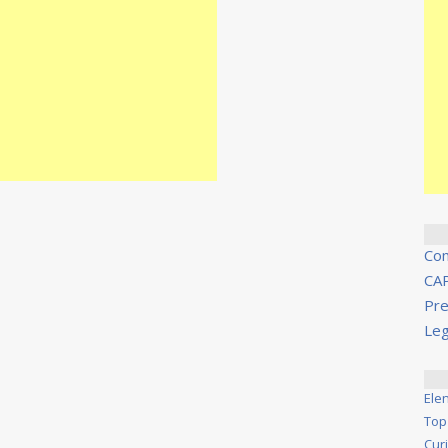
Co
CA
Pre
Leg
Ele
Top
Cur