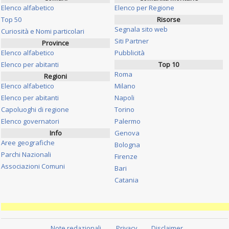
Elenco alfabetico
Elenco per Regione
Top 50
Risorse
Segnala sito web
Curiosità e Nomi particolari
Siti Partner
Province
Elenco alfabetico
Pubblicità
Elenco per abitanti
Top 10
Roma
Regioni
Elenco alfabetico
Milano
Elenco per abitanti
Napoli
Capoluoghi di regione
Torino
Elenco governatori
Palermo
Info
Genova
Aree geografiche
Bologna
Parchi Nazionali
Firenze
Associazioni Comuni
Bari
Catania
Note redazionali
Privacy
Disclaimer