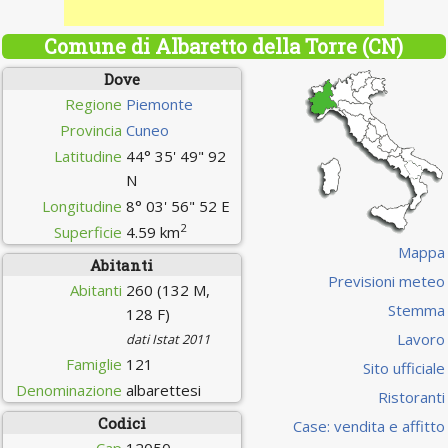
Comune di Albaretto della Torre (CN)
Dove
Regione
Piemonte
Provincia
Cuneo
Latitudine
44° 35' 49" 92
N
Longitudine
8° 03' 56" 52 E
2
Superficie
4.59 km
Mappa
Abitanti
Previsioni meteo
Abitanti
260 (132 M,
Stemma
128 F)
Lavoro
dati Istat 2011
Famiglie
121
Sito ufficiale
Denominazione
albarettesi
Ristoranti
Codici
Case: vendita e affitto