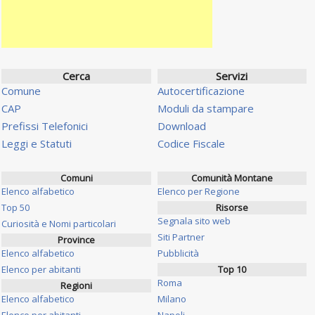
Cerca
Servizi
Comune
Autocertificazione
CAP
Moduli da stampare
Prefissi Telefonici
Download
Leggi e Statuti
Codice Fiscale
Comuni
Comunità Montane
Elenco alfabetico
Elenco per Regione
Top 50
Risorse
Segnala sito web
Curiosità e Nomi particolari
Siti Partner
Province
Elenco alfabetico
Pubblicità
Elenco per abitanti
Top 10
Roma
Regioni
Elenco alfabetico
Milano
Elenco per abitanti
Napoli