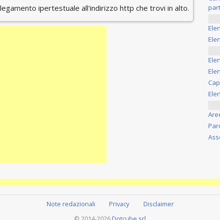
ollegamento ipertestuale all'indirizzo http che trovi in alto.
part
Ele
Elen
Ele
Elen
Cap
Ele
Are
Par
Ass
Note redazionali
Privacy
Disclaimer
© 2014-2026
Dotcube srl