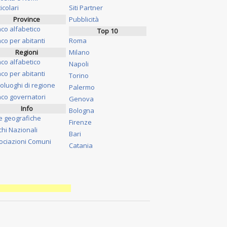
icolari
Siti Partner
Province
Pubblicità
nco alfabetico
Top 10
co per abitanti
Roma
Regioni
Milano
nco alfabetico
Napoli
co per abitanti
Torino
oluoghi di regione
Palermo
nco governatori
Genova
Info
Bologna
e geografiche
Firenze
chi Nazionali
Bari
ociazioni Comuni
Catania