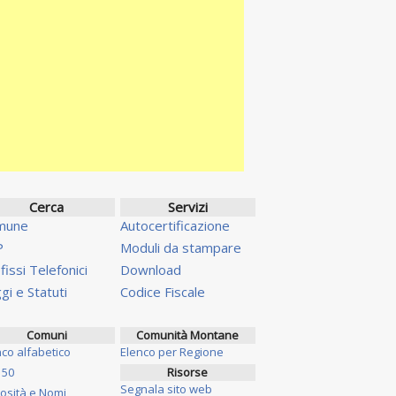
Cerca
Servizi
mune
Autocertificazione
P
Moduli da stampare
fissi Telefonici
Download
gi e Statuti
Codice Fiscale
Comuni
Comunità Montane
nco alfabetico
Elenco per Regione
 50
Risorse
Segnala sito web
iosità e Nomi