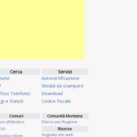
Cerca
Servizi
mune
Autocertificazione
P
Moduli da stampare
fissi Telefonici
Download
gi e Statuti
Codice Fiscale
Comuni
Comunità Montane
nco alfabetico
Elenco per Regione
 50
Risorse
Segnala sito web
iosità e Nomi