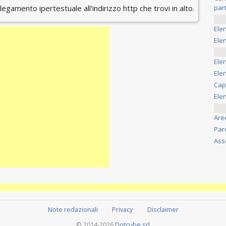
ollegamento ipertestuale all'indirizzo http che trovi in alto.
part
Ele
Elen
Ele
Elen
Cap
Ele
Are
Par
Ass
Note redazionali
Privacy
Disclaimer
© 2014-2026
Dotcube srl