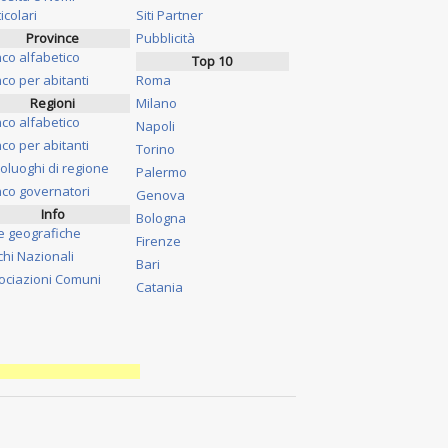
icolari
Siti Partner
Province
Pubblicità
nco alfabetico
Top 10
co per abitanti
Roma
Regioni
Milano
nco alfabetico
Napoli
co per abitanti
Torino
oluoghi di regione
Palermo
nco governatori
Genova
Info
Bologna
e geografiche
Firenze
chi Nazionali
Bari
ociazioni Comuni
Catania