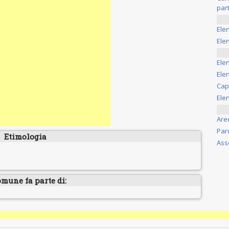
part
Ele
Elen
Ele
Elen
Cap
Ele
Are
Par
Etimologia
Ass
omune fa parte di: