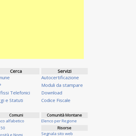
Cerca
Servizi
mune
Autocertificazione
P
Moduli da stampare
fissi Telefonici
Download
gi e Statuti
Codice Fiscale
Comuni
Comunità Montane
nco alfabetico
Elenco per Regione
 50
Risorse
Segnala sito web
iosità e Nomi