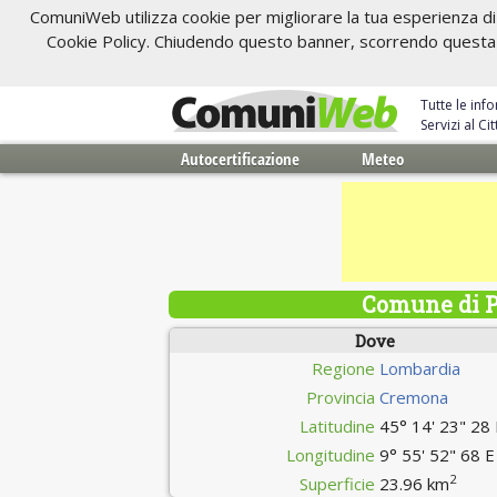
ComuniWeb utilizza cookie per migliorare la tua esperienza di 
Cookie Policy. Chiudendo questo banner, scorrendo questa pa
Tutte le inf
Servizi al C
Autocertificazione
Meteo
Comune di P
Dove
Regione
Lombardia
Provincia
Cremona
Latitudine
45° 14' 23" 28
Longitudine
9° 55' 52" 68 E
2
Superficie
23.96 km