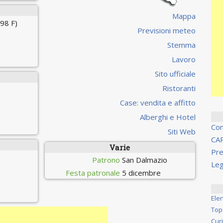
Mappa
98 F)
Previsioni meteo
Stemma
Lavoro
Sito ufficiale
Ristoranti
Case: vendita e affitto
Alberghi e Hotel
Co
Siti Web
CA
Varie
Pre
Patrono
San Dalmazio
Leg
Festa patronale
5 dicembre
Ele
Top
Cur