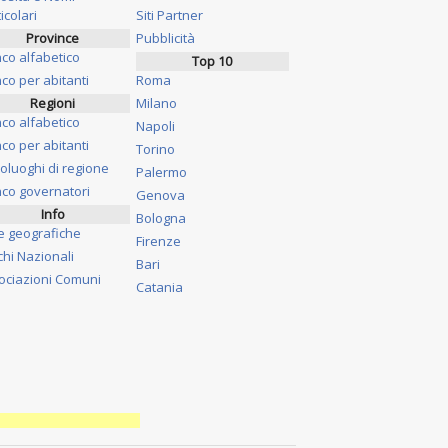
icolari
Siti Partner
Province
Pubblicità
nco alfabetico
Top 10
co per abitanti
Roma
Regioni
Milano
nco alfabetico
Napoli
co per abitanti
Torino
oluoghi di regione
Palermo
nco governatori
Genova
Info
Bologna
e geografiche
Firenze
chi Nazionali
Bari
ociazioni Comuni
Catania