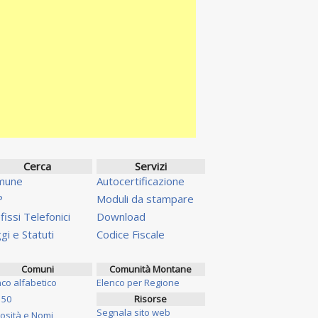
Cerca
Servizi
mune
Autocertificazione
P
Moduli da stampare
fissi Telefonici
Download
gi e Statuti
Codice Fiscale
Comuni
Comunità Montane
nco alfabetico
Elenco per Regione
 50
Risorse
Segnala sito web
iosità e Nomi