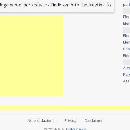
ollegamento ipertestuale all'indirizzo http che trovi in alto.
part
Ele
Elen
Ele
Elen
Cap
Ele
Are
Par
Ass
Note redazionali
Privacy
Disclaimer
© 2014-2026
Dotcube srl