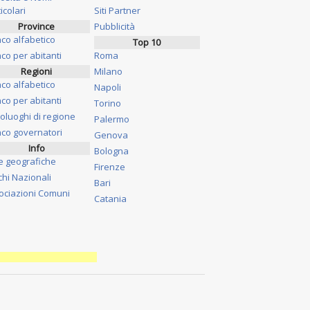
icolari
Siti Partner
Province
Pubblicità
nco alfabetico
Top 10
co per abitanti
Roma
Regioni
Milano
nco alfabetico
Napoli
co per abitanti
Torino
oluoghi di regione
Palermo
nco governatori
Genova
Info
Bologna
e geografiche
Firenze
chi Nazionali
Bari
ociazioni Comuni
Catania