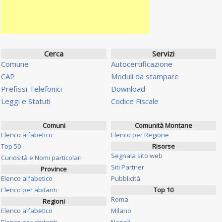
Cerca
Servizi
Comune
Autocertificazione
CAP
Moduli da stampare
Prefissi Telefonici
Download
Leggi e Statuti
Codice Fiscale
Comuni
Comunità Montane
Elenco alfabetico
Elenco per Regione
Top 50
Risorse
Segnala sito web
Curiosità e Nomi particolari
Siti Partner
Province
Elenco alfabetico
Pubblicità
Elenco per abitanti
Top 10
Roma
Regioni
Elenco alfabetico
Milano
Elenco per abitanti
Napoli