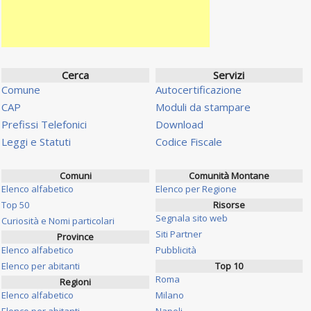
Cerca
Servizi
Comune
Autocertificazione
CAP
Moduli da stampare
Prefissi Telefonici
Download
Leggi e Statuti
Codice Fiscale
Comuni
Comunità Montane
Elenco alfabetico
Elenco per Regione
Top 50
Risorse
Segnala sito web
Curiosità e Nomi particolari
Siti Partner
Province
Elenco alfabetico
Pubblicità
Elenco per abitanti
Top 10
Roma
Regioni
Elenco alfabetico
Milano
Elenco per abitanti
Napoli