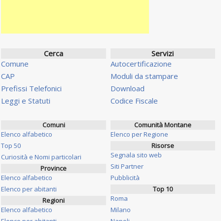
Cerca
Servizi
Comune
Autocertificazione
CAP
Moduli da stampare
Prefissi Telefonici
Download
Leggi e Statuti
Codice Fiscale
Comuni
Comunità Montane
Elenco alfabetico
Elenco per Regione
Top 50
Risorse
Segnala sito web
Curiosità e Nomi particolari
Siti Partner
Province
Elenco alfabetico
Pubblicità
Elenco per abitanti
Top 10
Roma
Regioni
Elenco alfabetico
Milano
Elenco per abitanti
Napoli