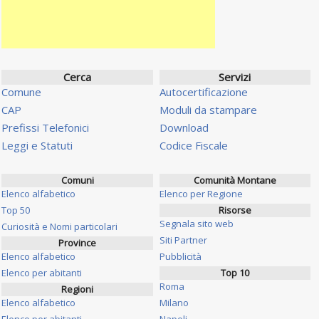
Cerca
Servizi
Comune
Autocertificazione
CAP
Moduli da stampare
Prefissi Telefonici
Download
Leggi e Statuti
Codice Fiscale
Comuni
Comunità Montane
Elenco alfabetico
Elenco per Regione
Top 50
Risorse
Segnala sito web
Curiosità e Nomi particolari
Siti Partner
Province
Elenco alfabetico
Pubblicità
Elenco per abitanti
Top 10
Roma
Regioni
Elenco alfabetico
Milano
Elenco per abitanti
Napoli