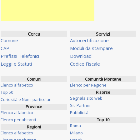
Cerca
Servizi
Comune
Autocertificazione
CAP
Moduli da stampare
Prefissi Telefonici
Download
Leggi e Statuti
Codice Fiscale
Comuni
Comunità Montane
Elenco alfabetico
Elenco per Regione
Top 50
Risorse
Segnala sito web
Curiosità e Nomi particolari
Siti Partner
Province
Elenco alfabetico
Pubblicità
Elenco per abitanti
Top 10
Roma
Regioni
Elenco alfabetico
Milano
Elenco per abitanti
Napoli