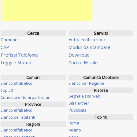
Cerca
Servizi
Comune
Autocertificazione
CAP
Moduli da stampare
Prefissi Telefonici
Download
Leggi e Statuti
Codice Fiscale
Comuni
Comunità Montane
Elenco alfabetico
Elenco per Regione
Top 50
Risorse
Segnala sito web
Curiosità e Nomi particolari
Siti Partner
Province
Elenco alfabetico
Pubblicità
Elenco per abitanti
Top 10
Roma
Regioni
Elenco alfabetico
Milano
Elenco per abitanti
Napoli