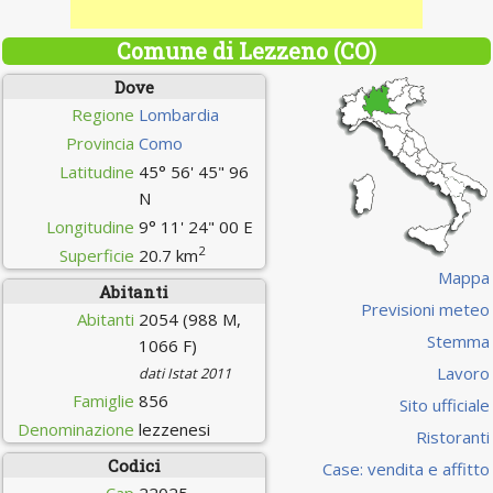
Comune di Lezzeno (CO)
Dove
Regione
Lombardia
Provincia
Como
Latitudine
45° 56' 45" 96
N
Longitudine
9° 11' 24" 00 E
2
Superficie
20.7 km
Mappa
Abitanti
Previsioni meteo
Abitanti
2054 (988 M,
Stemma
1066 F)
Lavoro
dati Istat 2011
Famiglie
856
Sito ufficiale
Denominazione
lezzenesi
Ristoranti
Codici
Case: vendita e affitto