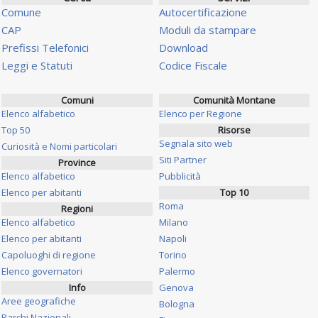
Comune
Autocertificazione
CAP
Moduli da stampare
Prefissi Telefonici
Download
Leggi e Statuti
Codice Fiscale
Comuni
Comunità Montane
Elenco alfabetico
Elenco per Regione
Top 50
Risorse
Segnala sito web
Curiosità e Nomi particolari
Siti Partner
Province
Elenco alfabetico
Pubblicità
Elenco per abitanti
Top 10
Roma
Regioni
Elenco alfabetico
Milano
Elenco per abitanti
Napoli
Capoluoghi di regione
Torino
Elenco governatori
Palermo
Info
Genova
Aree geografiche
Bologna
Parchi Nazionali