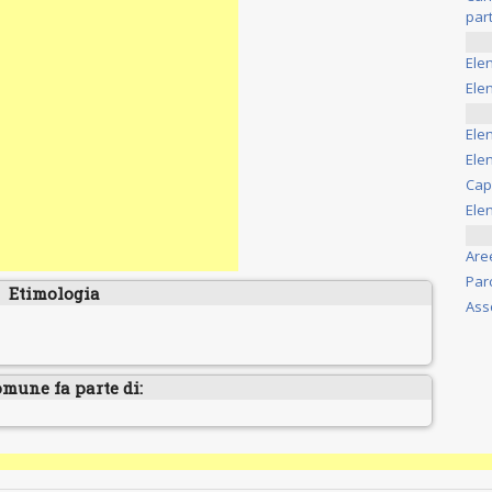
part
Ele
Elen
Ele
Elen
Cap
Ele
Are
Par
Etimologia
Ass
omune fa parte di: