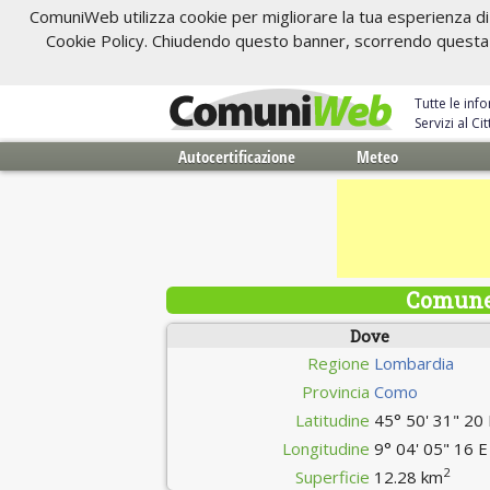
ComuniWeb utilizza cookie per migliorare la tua esperienza di 
Cookie Policy. Chiudendo questo banner, scorrendo questa pa
Tutte le inf
Servizi al C
Autocertificazione
Meteo
Comune 
Dove
Regione
Lombardia
Provincia
Como
Latitudine
45° 50' 31" 20
Longitudine
9° 04' 05" 16 E
2
Superficie
12.28 km