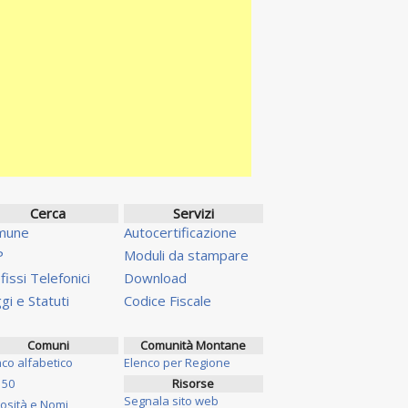
Cerca
Servizi
mune
Autocertificazione
P
Moduli da stampare
fissi Telefonici
Download
gi e Statuti
Codice Fiscale
Comuni
Comunità Montane
nco alfabetico
Elenco per Regione
 50
Risorse
Segnala sito web
iosità e Nomi