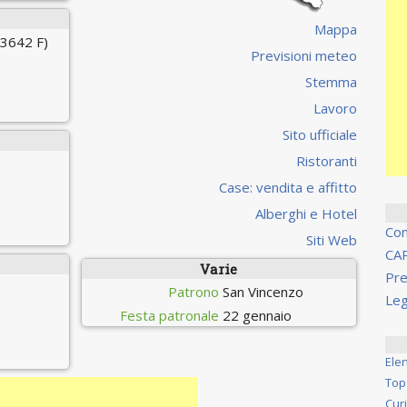
Mappa
 3642 F)
Previsioni meteo
Stemma
Lavoro
Sito ufficiale
Ristoranti
Case: vendita e affitto
Alberghi e Hotel
Co
Siti Web
CA
Varie
Pre
Patrono
San Vincenzo
Leg
Festa patronale
22 gennaio
Ele
Top
Cur