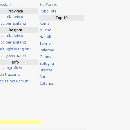
icolari
Siti Partner
Province
Pubblicità
nco alfabetico
Top 10
co per abitanti
Roma
Regioni
Milano
nco alfabetico
Napoli
co per abitanti
Torino
oluoghi di regione
Palermo
nco governatori
Genova
Info
Bologna
e geografiche
Firenze
chi Nazionali
Bari
ociazioni Comuni
Catania