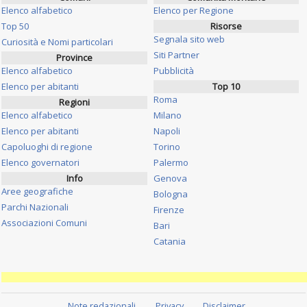
Elenco alfabetico
Elenco per Regione
Top 50
Risorse
Segnala sito web
Curiosità e Nomi particolari
Siti Partner
Province
Elenco alfabetico
Pubblicità
Elenco per abitanti
Top 10
Roma
Regioni
Elenco alfabetico
Milano
Elenco per abitanti
Napoli
Capoluoghi di regione
Torino
Elenco governatori
Palermo
Info
Genova
Aree geografiche
Bologna
Parchi Nazionali
Firenze
Associazioni Comuni
Bari
Catania
Note redazionali
Privacy
Disclaimer