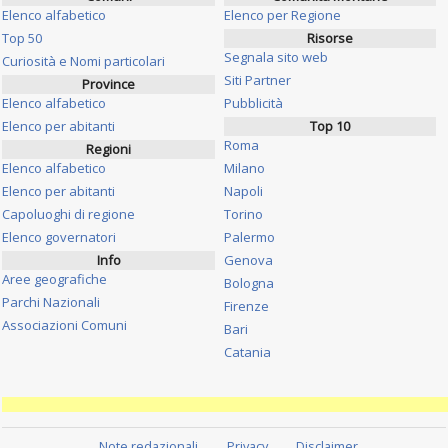
Elenco alfabetico
Elenco per Regione
Top 50
Risorse
Segnala sito web
Curiosità e Nomi particolari
Siti Partner
Province
Elenco alfabetico
Pubblicità
Elenco per abitanti
Top 10
Roma
Regioni
Elenco alfabetico
Milano
Elenco per abitanti
Napoli
Capoluoghi di regione
Torino
Elenco governatori
Palermo
Info
Genova
Aree geografiche
Bologna
Parchi Nazionali
Firenze
Associazioni Comuni
Bari
Catania
Note redazionali
Privacy
Disclaimer