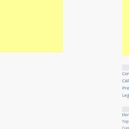
Co
CA
Pre
Leg
Ele
Top
Cur