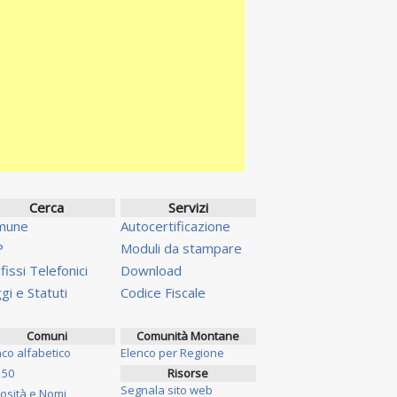
Cerca
Servizi
mune
Autocertificazione
P
Moduli da stampare
fissi Telefonici
Download
gi e Statuti
Codice Fiscale
Comuni
Comunità Montane
nco alfabetico
Elenco per Regione
 50
Risorse
Segnala sito web
iosità e Nomi