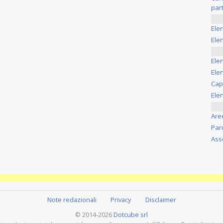
part
Ele
Elen
Ele
Elen
Cap
Ele
Are
Par
Ass
Note redazionali
Privacy
Disclaimer
© 2014-2026
Dotcube srl