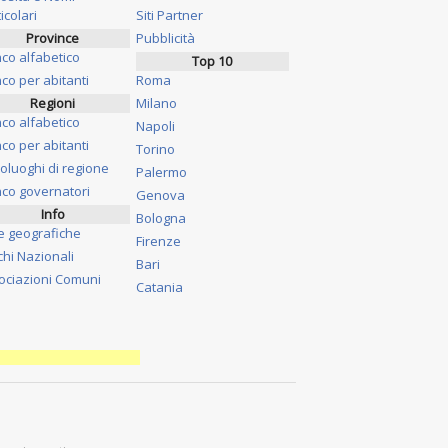
icolari
Siti Partner
Province
Pubblicità
nco alfabetico
Top 10
co per abitanti
Roma
Regioni
Milano
nco alfabetico
Napoli
co per abitanti
Torino
oluoghi di regione
Palermo
nco governatori
Genova
Info
Bologna
e geografiche
Firenze
chi Nazionali
Bari
ociazioni Comuni
Catania