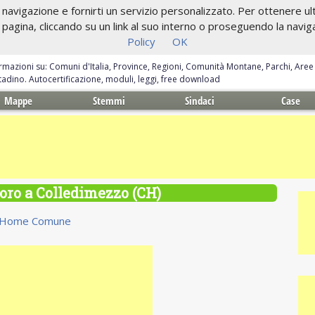
navigazione e fornirti un servizio personalizzato. Per ottenere ulte
gina, cliccando su un link al suo interno o proseguendo la navigazi
Policy
OK
ormazioni su: Comuni d'Italia, Province, Regioni, Comunità Montane, Parchi, Are
ittadino. Autocertificazione, moduli, leggi, free download
Mappe
Stemmi
Sindaci
Case
voro a Colledimezzo (CH)
Home Comune