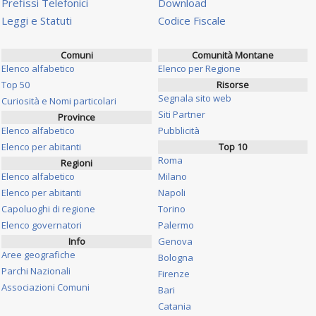
Prefissi Telefonici
Download
Leggi e Statuti
Codice Fiscale
Comuni
Comunità Montane
Elenco alfabetico
Elenco per Regione
Top 50
Risorse
Segnala sito web
Curiosità e Nomi particolari
Siti Partner
Province
Elenco alfabetico
Pubblicità
Elenco per abitanti
Top 10
Roma
Regioni
Elenco alfabetico
Milano
Elenco per abitanti
Napoli
Capoluoghi di regione
Torino
Elenco governatori
Palermo
Info
Genova
Aree geografiche
Bologna
Parchi Nazionali
Firenze
Associazioni Comuni
Bari
Catania