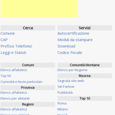
Cerca
Servizi
Comune
Autocertificazione
CAP
Moduli da stampare
Prefissi Telefonici
Download
Leggi e Statuti
Codice Fiscale
Comuni
Comunità Montane
Elenco alfabetico
Elenco per Regione
Top 50
Risorse
Segnala sito web
Curiosità e Nomi particolari
Siti Partner
Province
Elenco alfabetico
Pubblicità
Elenco per abitanti
Top 10
Roma
Regioni
Elenco alfabetico
Milano
Elenco per abitanti
Napoli