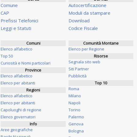
Comune
Autocertificazione
CAP
Moduli da stampare
Prefissi Telefonici
Download
Leggi e Statuti
Codice Fiscale
Comuni
Comunità Montane
Elenco alfabetico
Elenco per Regione
Top 50
Risorse
Segnala sito web
Curiosità e Nomi particolari
Siti Partner
Province
Elenco alfabetico
Pubblicità
Elenco per abitanti
Top 10
Roma
Regioni
Elenco alfabetico
Milano
Elenco per abitanti
Napoli
Capoluoghi di regione
Torino
Elenco governatori
Palermo
Info
Genova
Aree geografiche
Bologna
Parchi Nazionali