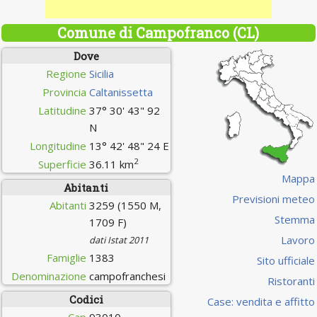
Comune di Campofranco (CL)
Dove
Regione
Sicilia
Provincia
Caltanissetta
Latitudine
37° 30' 43" 92
N
Longitudine
13° 42' 48" 24 E
2
Superficie
36.11 km
Mappa
Abitanti
Previsioni meteo
Abitanti
3259 (1550 M,
Stemma
1709 F)
Lavoro
dati Istat 2011
Famiglie
1383
Sito ufficiale
Denominazione
campofranchesi
Ristoranti
Codici
Case: vendita e affitto