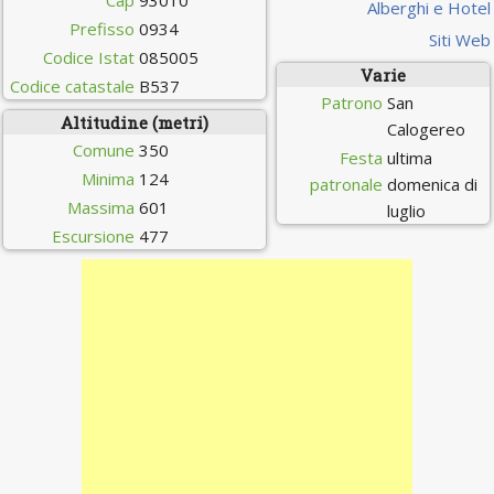
Cap
93010
Alberghi e Hotel
Prefisso
0934
Siti Web
Codice Istat
085005
Varie
Codice catastale
B537
Patrono
San
Altitudine (metri)
Calogereo
Comune
350
Festa
ultima
Minima
124
patronale
domenica di
Massima
601
luglio
Escursione
477