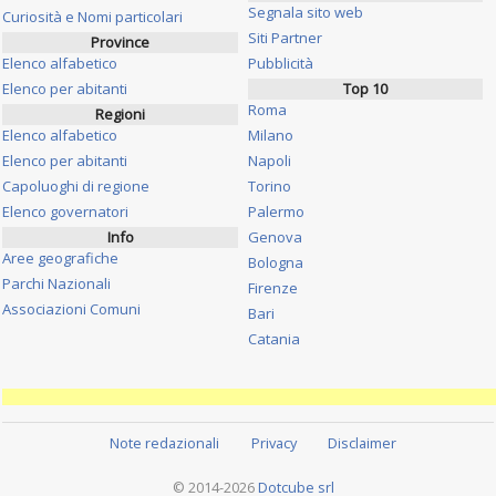
Segnala sito web
Curiosità e Nomi particolari
Siti Partner
Province
Elenco alfabetico
Pubblicità
Elenco per abitanti
Top 10
Roma
Regioni
Elenco alfabetico
Milano
Elenco per abitanti
Napoli
Capoluoghi di regione
Torino
Elenco governatori
Palermo
Info
Genova
Aree geografiche
Bologna
Parchi Nazionali
Firenze
Associazioni Comuni
Bari
Catania
Note redazionali
Privacy
Disclaimer
© 2014-2026
Dotcube srl