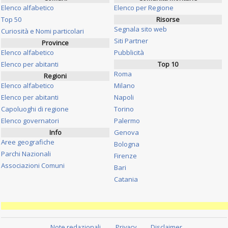
Elenco alfabetico
Elenco per Regione
Top 50
Risorse
Segnala sito web
Curiosità e Nomi particolari
Siti Partner
Province
Elenco alfabetico
Pubblicità
Elenco per abitanti
Top 10
Roma
Regioni
Elenco alfabetico
Milano
Elenco per abitanti
Napoli
Capoluoghi di regione
Torino
Elenco governatori
Palermo
Info
Genova
Aree geografiche
Bologna
Parchi Nazionali
Firenze
Associazioni Comuni
Bari
Catania
Note redazionali
Privacy
Disclaimer