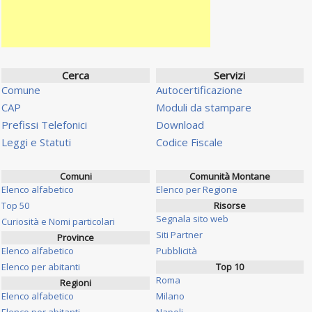
Cerca
Servizi
Comune
Autocertificazione
CAP
Moduli da stampare
Prefissi Telefonici
Download
Leggi e Statuti
Codice Fiscale
Comuni
Comunità Montane
Elenco alfabetico
Elenco per Regione
Top 50
Risorse
Segnala sito web
Curiosità e Nomi particolari
Siti Partner
Province
Elenco alfabetico
Pubblicità
Elenco per abitanti
Top 10
Roma
Regioni
Elenco alfabetico
Milano
Elenco per abitanti
Napoli