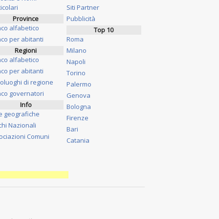
icolari
Siti Partner
Province
Pubblicità
nco alfabetico
Top 10
co per abitanti
Roma
Regioni
Milano
nco alfabetico
Napoli
co per abitanti
Torino
oluoghi di regione
Palermo
nco governatori
Genova
Info
Bologna
e geografiche
Firenze
chi Nazionali
Bari
ociazioni Comuni
Catania