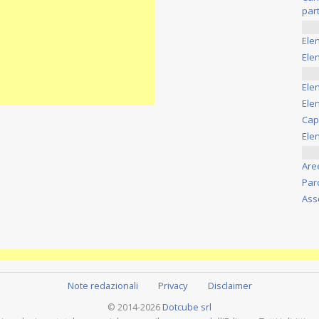
part
Ele
Elen
Ele
Elen
Cap
Ele
Are
Par
Ass
Note redazionali
Privacy
Disclaimer
© 2014-2026
Dotcube srl