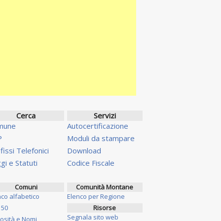
Cerca
Servizi
mune
Autocertificazione
P
Moduli da stampare
fissi Telefonici
Download
gi e Statuti
Codice Fiscale
Comuni
Comunità Montane
nco alfabetico
Elenco per Regione
 50
Risorse
Segnala sito web
iosità e Nomi