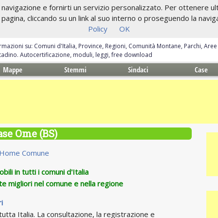
navigazione e fornirti un servizio personalizzato. Per ottenere ulte
gina, cliccando su un link al suo interno o proseguendo la navigazi
Policy
OK
ormazioni su: Comuni d'Italia, Province, Regioni, Comunità Montane, Parchi, Are
ittadino. Autocertificazione, moduli, leggi, free download
Mappe
Stemmi
Sindaci
Case
ase Ome (BS)
Home Comune
ili in tutti i comuni d'Italia
te migliori nel comune e nella regione
i
utta Italia. La consultazione, la registrazione e