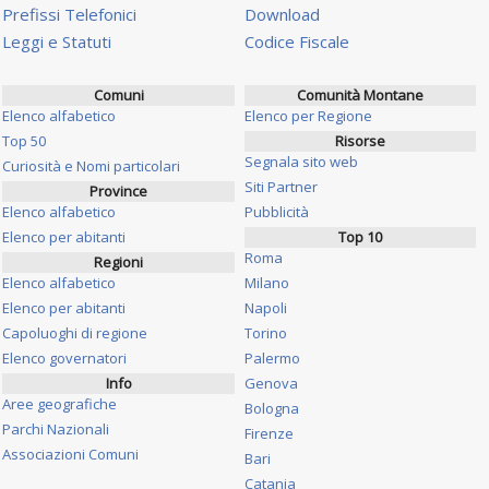
Prefissi Telefonici
Download
Leggi e Statuti
Codice Fiscale
Comuni
Comunità Montane
Elenco alfabetico
Elenco per Regione
Top 50
Risorse
Segnala sito web
Curiosità e Nomi particolari
Siti Partner
Province
Elenco alfabetico
Pubblicità
Elenco per abitanti
Top 10
Roma
Regioni
Elenco alfabetico
Milano
Elenco per abitanti
Napoli
Capoluoghi di regione
Torino
Elenco governatori
Palermo
Info
Genova
Aree geografiche
Bologna
Parchi Nazionali
Firenze
Associazioni Comuni
Bari
Catania